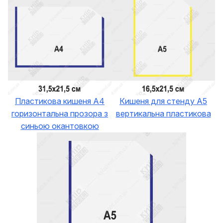
Пластикова кишеня А4
Кишеня для стенду А5
горизонтальна прозора з
вертикальна пластикова
синьою окантовкою