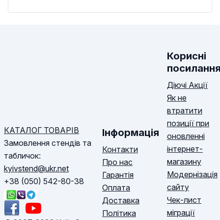
Корисні
посиланн
Діючі Акції
Як не
втратити
позиції при
КАТАЛОГ ТОВАРІВ
Інформація
оновленні
Замовлення стендів та
інтернет-
Контакти
табличок:
магазину
Про нас
kyivstend@ukr.net
Модернізація
Гарантія
+38 (050) 542-80-38
сайту
Оплата
Чек-лист
Доставка
міграції
Політика