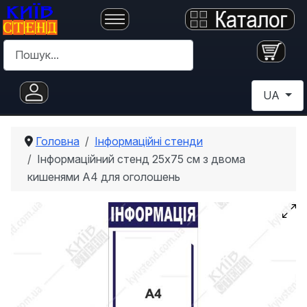
Пошук
Оберіть с
UA
Головна
Інформаційні стенди
Інформаційний стенд 25х75 см з двома
кишенями А4 для оголошень