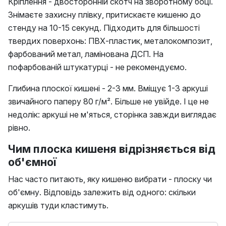
Кріплення - двосторонній скотч на зворотному боці.
Знімаєте захисну плівку, притискаєте кишеню до
стенду на 10-15 секунд. Підходить для більшості
твердих поверхонь: ПВХ-пластик, металокомпозит,
фарбований метал, ламінована ДСП. На
пофарбованій штукатурці - не рекомендуємо.
Глибина плоскої кишені - 2-3 мм. Вміщує 1-3 аркуші
звичайного паперу 80 г/м². Більше не увійде. І це не
недолік: аркуші не м'яться, сторінка завжди виглядає
рівно.
Чим плоска кишеня відрізняється від
об'ємної
Нас часто питають, яку кишеню вибрати - плоску чи
об'ємну. Відповідь залежить від одного: скільки
аркушів туди кластимуть.