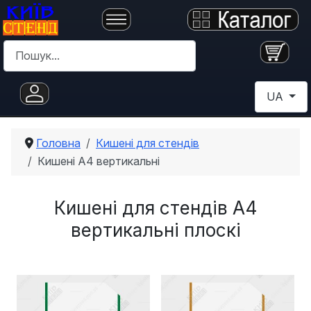
Пошук
Оберіть с
UA
Головна
Кишені для стендів
Кишені А4 вертикальні
Кишені для стендів А4
вертикальні плоскі