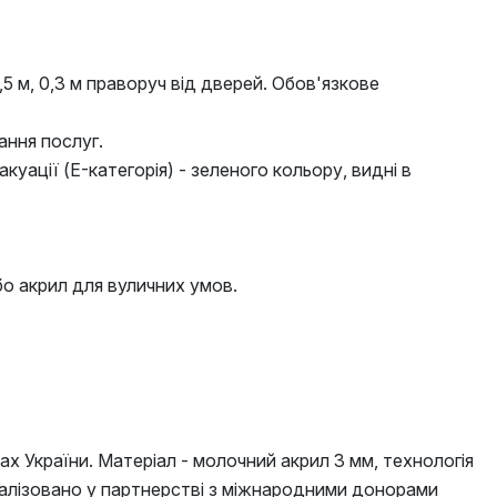
5 м, 0,3 м праворуч від дверей. Обов'язкове
ання послуг.
куації (E-категорія) - зеленого кольору, видні в
бо акрил для вуличних умов.
.
х України. Матеріал - молочний акрил 3 мм, технологія
 реалізовано у партнерстві з міжнародними донорами