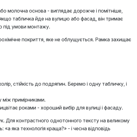
або молочна основа - виглядає дорожче і помітніше,
якщо табличка йде на вулицю або фасад, він тримає
о під умови монтажу.
трохімічне покриття, яке не облущується. Рамка захищає
ір, стійкість до подряпин. Беремо і одну табличку, і
 між примірниками.
вицвітає роками - хороший вибір для вулиці і фасаду.
ук. Для контрастного однотонного тексту на великому
 «а яка технологія краща?» - і чесна відповідь