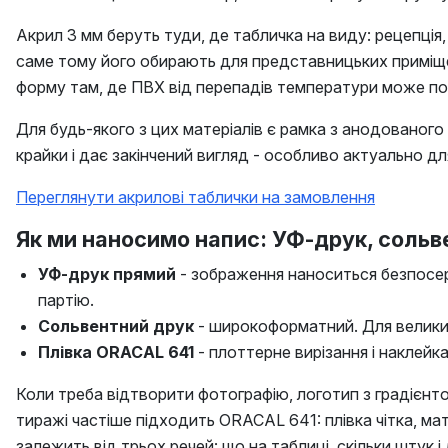
Акрил 3 мм беруть туди, де табличка на виду: рецепція
саме тому його обирають для представницьких приміщен
форму там, де ПВХ від перепадів температури може пов
Для будь-якого з цих матеріалів є рамка з анодованого
крайки і дає закінчений вигляд - особливо актуально дл
Переглянути акрилові таблички на замовлення
Як ми наносимо напис: УФ-друк, сольве
УФ-друк прямий
- зображення наноситься безпосере
партію.
Сольвентний друк
- широкоформатний. Для великих
Плівка ORACAL 641
- плоттерне вирізання і наклейка
Коли треба відтворити фотографію, логотип з градієн
тиражі частіше підходить ORACAL 641: плівка чітка, мат
залежить від трьох речей: що на таблиці, скільки штук