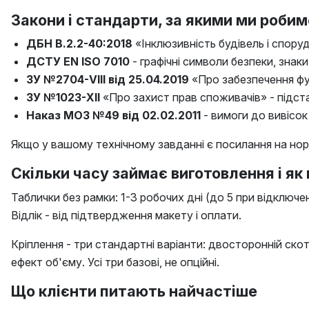
Закони і стандарти, за якими ми роби
ДБН В.2.2-40:2018
«Інклюзивність будівель і споруд
ДСТУ EN ISO 7010
- графічні символи безпеки, знаки
ЗУ №2704-VIII від 25.04.2019
«Про забезпечення фун
ЗУ №1023-XII
«Про захист прав споживачів» - підст
Наказ МОЗ №49 від 02.02.2011
- вимоги до вивісок
Якщо у вашому технічному завданні є посилання на нор
Скільки часу займає виготовлення і як
Таблички без рамки: 1-3 робочих дні (до 5 при відключ
Відлік - від підтвердження макету і оплати.
Кріплення - три стандартні варіанти: двосторонній скот
ефект об'єму. Усі три базові, не опційні.
Що клієнти питають найчастіше