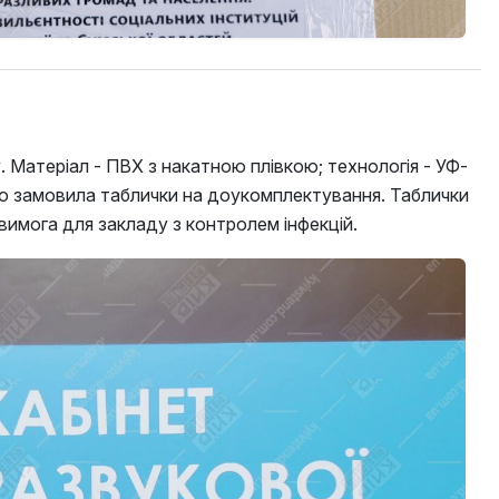
. Матеріал - ПВХ з накатною плівкою; технологія - УФ-
торно замовила таблички на доукомплектування. Таблички
имога для закладу з контролем інфекцій.