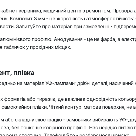
, кабінет керівника, медичний центр з ремонтом. Прозора 
ь. Композит 3 мм - це жорсткість і атмосферостійкість: 
ести. Запитуйте про матеріал при замовленні - підберем
 алюмінієвого профілю. Анодування - це не фарба, а елек
я табличок у прохідних місцях.
нт, плівка
дньо на матеріал УФ-лампами; дрібні деталі, насичений кол
 форматів або тиражів, де важлива однорідність кольору
 самоклейної плівки. Чіткий контур, матова поверхня, не 
том або складну ілюстрацію - замовники вибирають УФ-др
ова, без тонкощів колірного профілю. Нас нерідко питають:
 і де вона стоятиме. Телефонуйте - розберемося швидко.