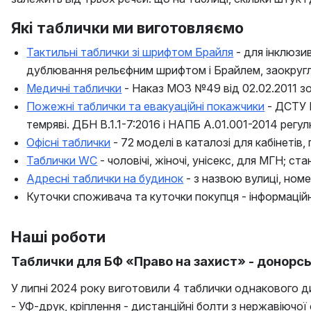
Які таблички ми виготовляємо
Тактильні таблички зі шрифтом Брайля
- для інклюзи
дублювання рельєфним шрифтом і Брайлем, заокругл
Медичні таблички
- Наказ МОЗ №49 від 02.02.2011 з
Пожежні таблички та евакуаційні покажчики
- ДСТУ E
темряві. ДБН В.1.1-7:2016 і НАПБ А.01.001-2014 рег
Офісні таблички
- 72 моделі в каталозі для кабінетів
Таблички WC
- чоловічі, жіночі, унісекс, для МГН; с
Адресні таблички на будинок
- з назвою вулиці, ном
Куточки споживача та куточки покупця - інформаційн
Наші роботи
Таблички для БФ «Право на захист» - донорсь
У липні 2024 року виготовили 4 таблички однакового ди
- УФ-друк, кріплення - дистанційні болти з нержавіючо