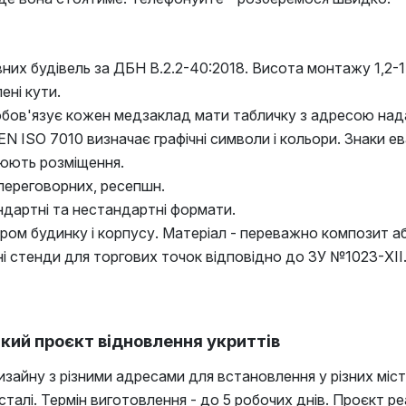
вних будівель за ДБН В.2.2-40:2018. Висота монтажу 1,2-1,
ені кути.
обов'язує кожен медзаклад мати табличку з адресою над
N ISO 7010 визначає графічні символи і кольори. Знаки ева
улюють розміщення.
, переговорних, ресепшн.
тандартні та нестандартні формати.
ером будинку і корпусу. Матеріал - переважно композит а
і стенди для торгових точок відповідно до ЗУ №1023-XII
кий проєкт відновлення укриттів
зайну з різними адресами для встановлення у різних міста
ї сталі. Термін виготовлення - до 5 робочих днів. Проєкт