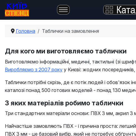
Головна
Таблички на замовлення
Для кого ми виготовляємо таблички
Виготовляємо інформаційні, медичні, тактильні (зі шриф
Виробляємо з 2007 року
у Києві: жодних посередників, 
Таблички потрібні скрізь, де є потік людей і обов'язок і
каталозі понад 500 готових моделей - понад 130 медичн
З яких матеріалів робимо таблички
Три стандартних матеріали основи: ПВХ 3 мм, акрил 3 м
Найчастіше замовляють ПВХ - і причина проста: легший 
ПВХ 3 мм - це базовий вибір, який не потребує обґрунт