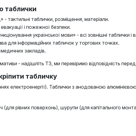
мо таблички
» - тактильні таблички, розміщення, матеріали.
 евакуації і пожежної безпеки.
кціонування української мови» - всі зовнішні таблички і в
ава для інформаційних табличок у торгових точках.
 медичних закладів.
мативи - надішліть ТЗ, ми перевіримо відповідність пере
 кріпити табличку
еннях електроенергії). Таблички з анодованою алюмінієвою
ч (для рівних поверхонь), шурупи (для капітального монтаж