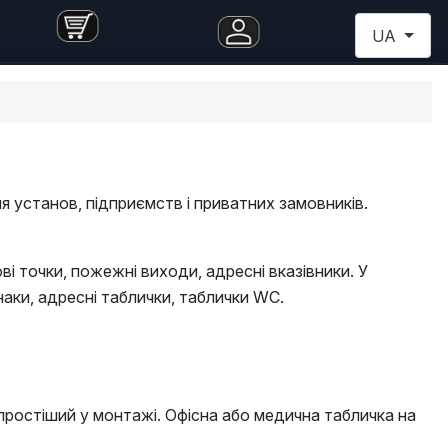
Оберіть св
UA
ля установ, підприємств і приватних замовників.
гові точки, пожежні виходи, адресні вказівники. У
аки, адресні таблички, таблички WC.
 простіший у монтажі. Офісна або медична табличка на