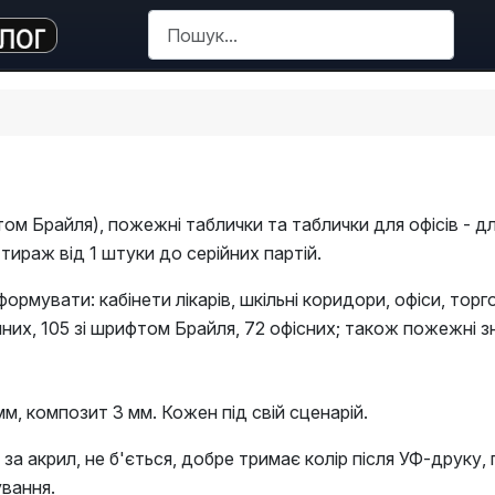
Пошук
том Брайля), пожежні таблички та таблички для офісів - д
тираж від 1 штуки до серійних партій.
нформувати: кабінети лікарів, шкільні коридори, офіси, тор
их, 105 зі шрифтом Брайля, 72 офісних; також пожежні зн
м, композит 3 мм. Кожен під свій сценарій.
за акрил, не б'ється, добре тримає колір після УФ-друку,
ування.