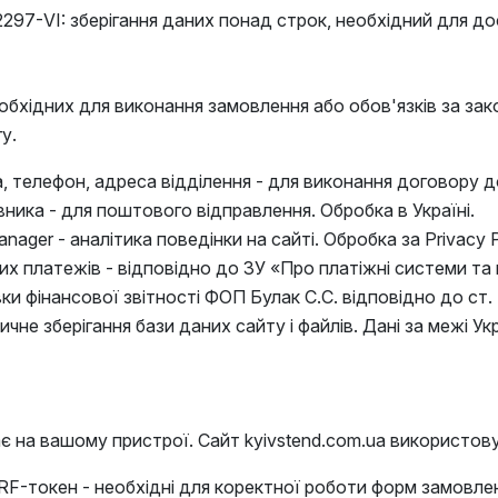
297-VI: зберігання даних понад строк, необхідний для до
хідних для виконання замовлення або обов'язків за зако
у.
, телефон, адреса відділення - для виконання договору до
ника - для поштового відправлення. Обробка в Україні.
nager - аналітика поведінки на сайті. Обробка за Privacy Po
х платежів - відповідно до ЗУ «Про платіжні системи та пе
и фінансової звітності ФОП Булак С.С. відповідно до ст. 
ичне зберігання бази даних сайту і файлів. Дані за межі 
ігає на вашому пристрої. Сайт kyivstend.com.ua використов
SRF-токен - необхідні для коректної роботи форм замовл