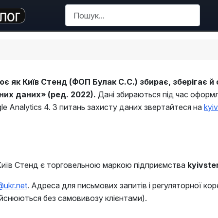
Пошук
є як Київ Стенд (ФОП Булак С.С.) збирає, зберігає й 
их даних» (ред. 2022).
Дані збираються під час оформ
le Analytics 4. З питань захисту даних звертайтеся на
kyi
иїв Стенд є торговельною маркою підприємства
kyivste
@ukr.net
. Адреса для письмових запитів і регуляторної кор
ійснюються без самовивозу клієнтами).