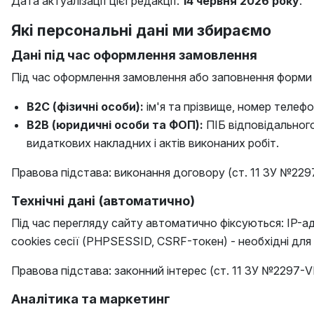
Дата актуалізації цієї редакції:
14 червня 2026 року
.
Які персональні дані ми збираємо
Дані під час оформлення замовлення
Під час оформлення замовлення або заповнення форми
B2C (фізичні особи):
ім'я та прізвище, номер телеф
B2B (юридичні особи та ФОП):
ПІБ відповідального
видаткових накладних і актів виконаних робіт.
Правова підстава: виконання договору (ст. 11 ЗУ №2297-
Технічні дані (автоматично)
Під час перегляду сайту автоматично фіксуються: IP-ад
cookies сесії (PHPSESSID, CSRF-токен) - необхідні для р
Правова підстава: законний інтерес (ст. 11 ЗУ №2297-VI
Аналітика та маркетинг