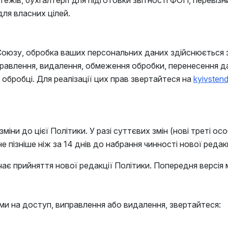
ежів, бухгалтерії для підготовки звітності ФОП, переві
для власних цілей.
оюзу, обробка ваших персональних даних здійснюється з
авлення, видалення, обмеження обробки, перенесення даних
обробці. Для реалізації цих прав звертайтеся на
kyivsten
и до цієї Політики. У разі суттєвих змін (нові треті особ
 пізніше ніж за 14 днів до набрання чинності нової редакц
є прийняття нової редакції Політики. Попередня версія м
ми на доступ, виправлення або видалення, звертайтеся: