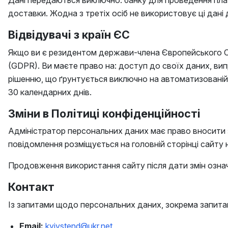
Дані передаються виключно: банку для проведення плат
доставки. Жодна з третіх осіб не використовує ці дані 
Відвідувачі з країн ЄС
Якщо ви є резидентом держави-члена Європейського С
(GDPR). Ви маєте право на: доступ до своїх даних, випр
рішенню, що ґрунтується виключно на автоматизованій 
30 календарних днів.
Зміни в Політиці конфіденційності
Адміністратор персональних даних має право вносити змін
повідомлення розміщується на головній сторінці сайту не
Продовження використання сайту після дати змін означа
Контакт
Із запитами щодо персональних даних, зокрема запита
Email:
kyivstend@ukr.net