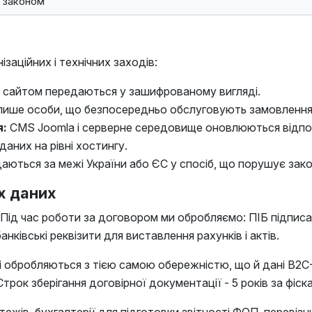
законом
аційних і технічних заходів:
 і сайтом передаються у зашифрованому вигляді.
лише особи, що безпосередньо обслуговують замовлення
я:
CMS Joomla і серверне середовище оновлюються відпов
аних на рівні хостингу.
даються за межі України або ЄС у спосіб, що порушує за
х даних
 Під час роботи за договором ми обробляємо: ПІБ підписа
ківські реквізити для виставлення рахунків і актів.
 і обробляються з тією самою обережністю, що й дані B2C
Строк зберігання договірної документації - 5 років за фі