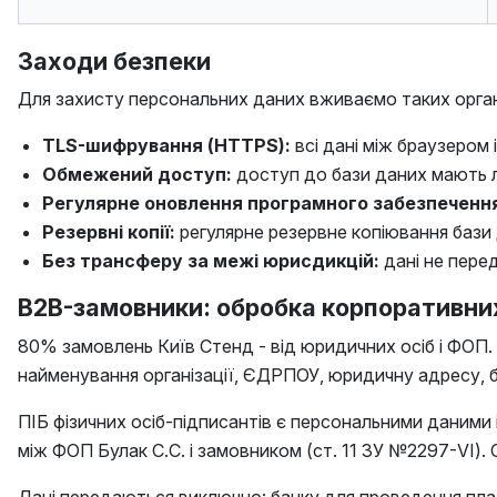
Заходи безпеки
Для захисту персональних даних вживаємо таких організ
TLS-шифрування (HTTPS):
всі дані між браузером
Обмежений доступ:
доступ до бази даних мають 
Регулярне оновлення програмного забезпеченн
Резервні копії:
регулярне резервне копіювання бази д
Без трансферу за межі юрисдикцій:
дані не пере
B2B-замовники: обробка корпоративни
80% замовлень Київ Стенд - від юридичних осіб і ФОП.
найменування організації, ЄДРПОУ, юридичну адресу, бан
ПІБ фізичних осіб-підписантів є персональними даними
між ФОП Булак С.С. і замовником (ст. 11 ЗУ №2297-VI). 