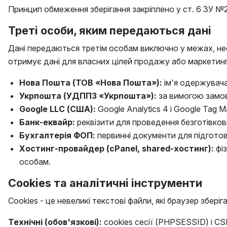
Принцип обмеження зберігання закріплено у ст. 6 ЗУ №2
Треті особи, яким передаються дані
Дані передаються третім особам виключно у межах, необ
отримує дані для власних цілей продажу або маркетинг
Нова Пошта (ТОВ «Нова Пошта»):
ім'я одержувача
Укрпошта (УДППЗ «Укрпошта»):
за вимогою замов
Google LLC (США):
Google Analytics 4 і Google Tag Ma
Банк-еквайр:
реквізити для проведення безготівкови
Бухгалтерія ФОП:
первинні документи для підготовк
Хостинг-провайдер (cPanel, shared-хостинг):
фіз
особам.
Cookies та аналітичні інструменти
Cookies - це невеликі текстові файли, які браузер збер
Технічні (обов'язкові):
cookies сесії (PHPSESSID) і C