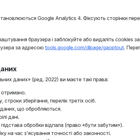
) - встановлюються Google Analytics 4. Фіксують сторінки пе
лаштування браузера і заблокуйте або видаліть cookies за
раузера за адресою
tools.google.com/dlpage/gaoptout
. Пере
даних
них даних» (ред. 2022) ви маєте такі права:
ас отримано.
 строки зберігання, перелік третіх осіб.
 даних, що обробляються.
ілі дані.
 підстава обробки відпала (право «бути забутим»).
у на час з'ясування точності або законності.