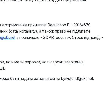
знику (Нова Пошта / Укрпошта) для оформлення
 дотриманням принципів Regulation EU 2016/679
 (data portability), а також право не підлягати
d@ukr.net
з позначкою «GDPR request». Строк відповіді -
и, нові мети обробки, нові строки зберігання)
ії.
оже бути надана за запитом на kyivstend@ukr.net.