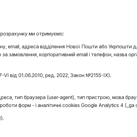
 розрахунку ми отримуємо:
ону, email, адреса відділення Нової Пошти або Укрпошти д
 за замовлення, корпоративний email і телефон, назва ор
VI від 01.06.2010, ред. 2022, Закон №2155-IX).
реса, тип браузера (user-agent), тип пристрою, мова брау
оботи форм - і аналітичні cookies Google Analytics 4 (_ga 
).