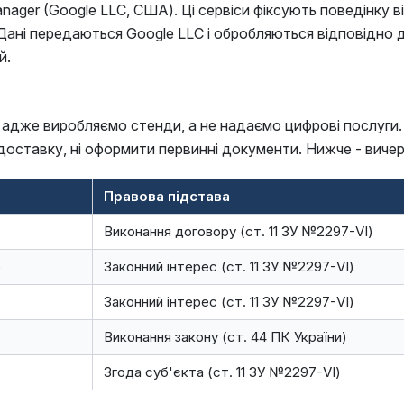
nager (Google LLC, США). Ці сервіси фіксують поведінку від
і передаються Google LLC і обробляються відповідно до Pr
й.
 - адже виробляємо стенди, а не надаємо цифрові послуги
оставку, ні оформити первинні документи. Нижче - вичерпни
Правова підстава
Виконання договору (ст. 11 ЗУ №2297-VI)
)
Законний інтерес (ст. 11 ЗУ №2297-VI)
Законний інтерес (ст. 11 ЗУ №2297-VI)
Виконання закону (ст. 44 ПК України)
Згода суб'єкта (ст. 11 ЗУ №2297-VI)