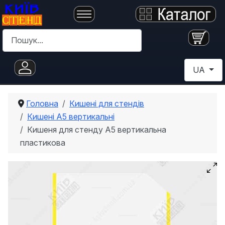
Пошук
Оберіть с
UA
Головна
Кишені для стендів
Кишені А5 вертикальні
Кишеня для стенду А5 вертикальна
пластикова