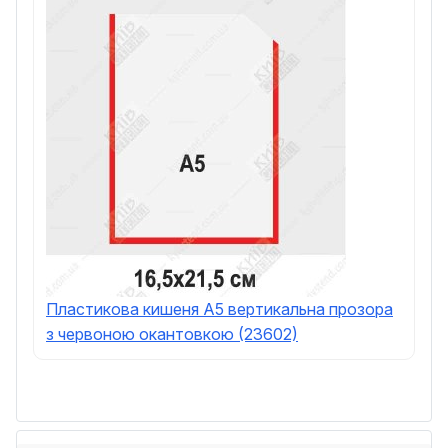
Пластикова кишеня А5 вертикальна прозора
з червоною окантовкою (23602)