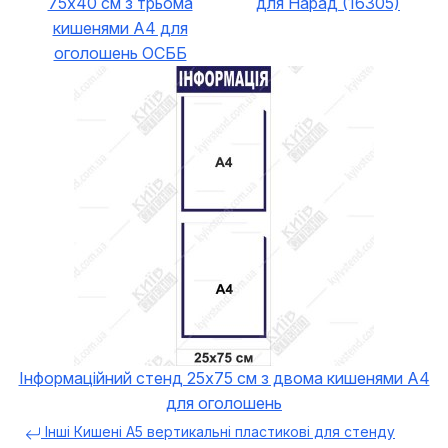
75х40 см з трьома
для Нарад (16305)
кишенями А4 для
оголошень ОСББ
Інформаційний стенд 25х75 см з двома кишенями А4
для оголошень
Інші Кишені А5 вертикальні пластикові для стенду