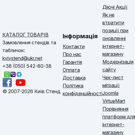
Діючі Акції
Як не
втратити
позиції при
КАТАЛОГ ТОВАРІВ
Інформація
оновленні
Замовлення стендів та
інтернет-
Контакти
табличок:
магазину
Про нас
kyivstend@ukr.net
Модернізація
Гарантія
+38 (050) 542-80-38
сайту
Оплата
Чек-лист
Доставка
міграції
Політика
© 2007-2026 Київ Стенд
Joomla
конфіденційності
VirtueMart
Порівняння
платформ дл
інтернет-
магазину