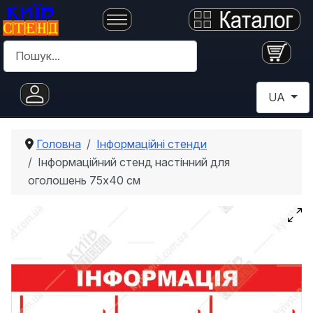
Пошук
Оберіть с
UA
Головна
Інформаційні стенди
Інформаційний стенд настінний для
оголошень 75х40 см