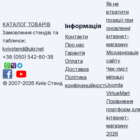
Як не
втратити
позиції при
КАТАЛОГ ТОВАРІВ
Інформація
оновленні
Замовлення стендів та
інтернет-
Контакти
табличок:
магазину
Про нас
kyivstend@ukr.net
Модернізація
Гарантія
+38 (050) 542-80-38
сайту
Оплата
Чек-лист
Доставка
міграції
Політика
© 2007-2026 Київ Стенд
Joomla
конфіденційності
VirtueMart
Порівняння
платформ дл
інтернет-
магазину
2026