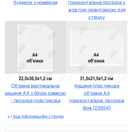
будинок з номером
горизонтальна прозора з
жовтою окантовкою для
стенду
Об’ємна вертикальна
Кишеня пластикова
кишеня А4 з білою рамкою
об'ємна А4
- прозора пластиковa
горизонтальна, прозора
біла (23654)
Інші Інформаційні стенди