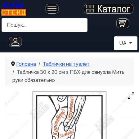
Пошук
Оберіть с
UA
Головна
Таблички на туалет
Табличка 30 х 20 см з ПВХ для санузла Мить
руки обязательно