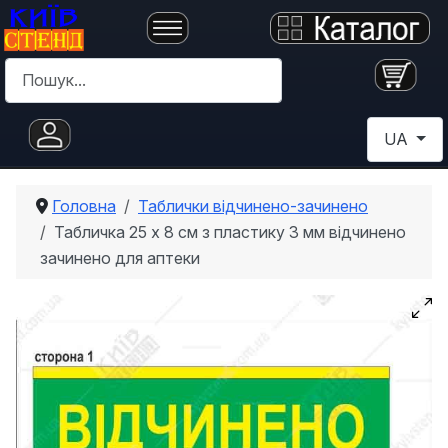
Пошук
Оберіть с
UA
Головна
Таблички відчинено-зачинено
Табличка 25 х 8 см з пластику 3 мм відчинено
зачинено для аптеки