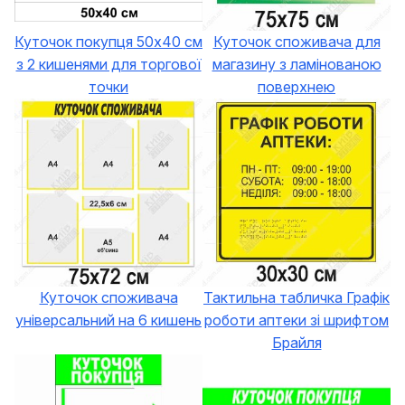
Куточок покупця 50х40 см
Куточок споживача для
з 2 кишенями для торгової
магазину з ламінованою
точки
поверхнею
Куточок споживача
Тактильна табличка Графік
універсальний на 6 кишень
роботи аптеки зі шрифтом
Брайля