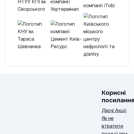
Корисні
посиланн
Діючі Акції
Як не
втратити
позиції при