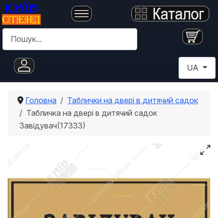
Пошук
Оберіть с
UA
Головна
Таблички на двері в дитячий садок
Табличка на двері в дитячий садок
Завідувач(17333)