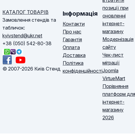
втратити
позиції при
КАТАЛОГ ТОВАРІВ
Інформація
оновленні
Замовлення стендів та
інтернет-
Контакти
табличок:
магазину
Про нас
kyivstend@ukr.net
Модернізація
Гарантія
+38 (050) 542-80-38
сайту
Оплата
Чек-лист
Доставка
міграції
Політика
© 2007-2026 Київ Стенд
Joomla
конфіденційності
VirtueMart
Порівняння
платформ дл
інтернет-
магазину
2026