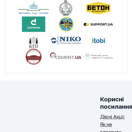
Корисні
посиланн
Діючі Акції
Як не