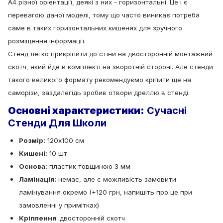
А4 різної оріентації, деякі з них - горизонтальні. Це і є
перевагою даної моделі, тому що часто виникає потреба
саме в таких горизонтальних кишенях для зручного
розміщення інформації.
Стенд легко прикріпити до стіни на двосторонній монтажний
скотч, який йде в комплекті на зворотній стороні. Але стенди
такого великого формату рекомендуємо кріпити ще на
саморізи, заздалегідь зробив отвори дреллю в стенді.
Основні характеристики:
Сучасні
Стенди Для Школи
Розмір
:
120х100 см
Кишені:
10 шт
Основа:
пластик товщиною 3 мм
Ламінація:
немає, але є можливість замовити
ламінування окремо (+120 грн, напишіть про це при
замовленні у примітках)
Кріплення
: двосторонній скотч