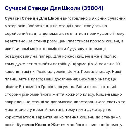
Сучасні Стенди Для Школи (35804)
Сучасні Стенди Для Школи
виготовлено з якісних сучасних
матеріалів. Зображення на стенді налаштовують на
серьйозний лад та допомагають вчитися невимушено і тому
ефективно. На стенді розміщенi пластикові прозорі кишені, в
яких ви самі можете помістити будь-яку інформацію,
роздруковану на папері. Для кожної кишені вже є підпис,
тому дуже легко знайти потрібну інформацію. А саме це 10
кишень, такі як: Розклад уроків; Це ми; Правила класу; Наші
плани; Актив класу; Наші досягнення; Важливо знати; Це
цікаво; Вітаємо та Графік чергувань. Вони охоплюють всі
сторони різноманітного життя кожного класу. Кишені міцно
закріплені на стенді за допомогою двостороннього скотча та
мають виріз у верхній частині, тому ними дуже зручно
користуватися. Гарантія на кріплення кишень до стенду - 5
років.
Куточок Класне Життя
має багато кишень формату