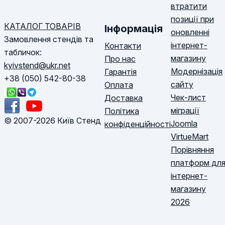
втратити
позиції при
КАТАЛОГ ТОВАРІВ
Інформація
оновленні
Замовлення стендів та
інтернет-
Контакти
табличок:
магазину
Про нас
kyivstend@ukr.net
Модернізація
Гарантія
+38 (050) 542-80-38
сайту
Оплата
Чек-лист
Доставка
міграції
Політика
© 2007-2026 Київ Стенд
Joomla
конфіденційності
VirtueMart
Порівняння
платформ дл
інтернет-
магазину
2026