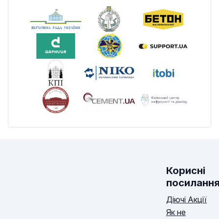
Корисні
посиланн
Діючі Акції
Як не