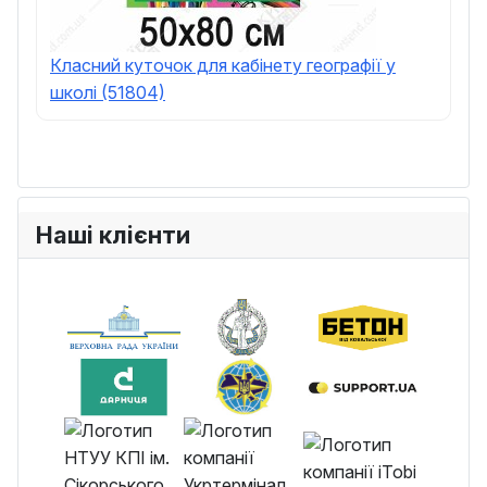
Класний куточок для кабінету географії у
школі (51804)
Наші клієнти