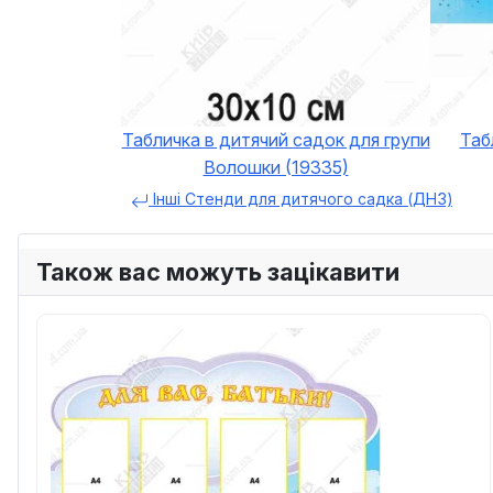
Табличка в дитячий садок для групи
Таб
Волошки (19335)
Інші Стенди для дитячого садка (ДНЗ)
Також вас можуть зацікавити