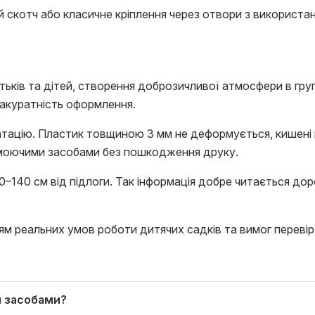
скотч або класичне кріплення через отвори з використанн
ьків та дітей, створення доброзичливої атмосфери в гру
акуратність оформлення.
тацію. Пластик товщиною 3 мм не деформується, кишені не
 моючими засобами без пошкодження друку.
0–140 см від підлоги. Так інформація добре читається д
м реальних умов роботи дитячих садків та вимог перевір
и засобами?