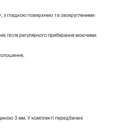
у, з гладкою поверхнею та заокругленими
ніє після регулярного прибирання моючими
оголошення.
иною 3 мм. У комплекті передбачені