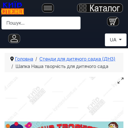
Пошук
Оберіть с
UA
Головна
Стенди для дитячого садка (ДНЗ)
Шапка Наша творчість для дитячого сада