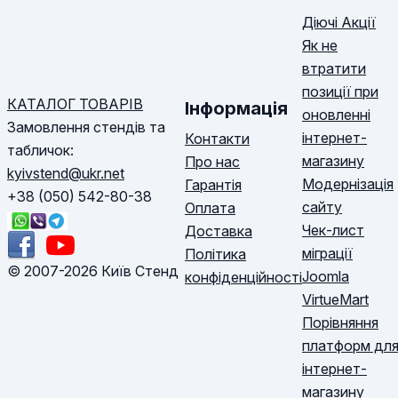
Діючі Акції
Як не
втратити
позиції при
КАТАЛОГ ТОВАРІВ
Інформація
оновленні
Замовлення стендів та
інтернет-
Контакти
табличок:
магазину
Про нас
kyivstend@ukr.net
Модернізація
Гарантія
+38 (050) 542-80-38
сайту
Оплата
Чек-лист
Доставка
міграції
Політика
© 2007-2026 Київ Стенд
Joomla
конфіденційності
VirtueMart
Порівняння
платформ дл
інтернет-
магазину