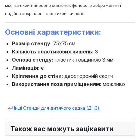
мм, на який нанесено малюнок фонового зображення і
надійно закріплені пластикові кишені.
Основні характеристики
:
Розмір
стенду:
75х75 см
Кількість пластикових кишень:
3
Основа стенду:
пластик товщиною 3 мм
Ламінація:
є
Кріплення до стіни:
двосторонній скотч
Використання поза приміщенням:
можливо
Інші Стенди для дитячого садка (ДНЗ)
Також вас можуть зацікавити