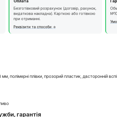
Оплата
Гар
Безготівковий розрахунок (договір, рахунок,
Обм
видаткова накладна). Карткою або готівкою
№10
при отриманні.
Умо
Реквізити та способи
мм, полімерні плівки, прозорий пластик, двсторонній всп
ливо
ужби, гарантія