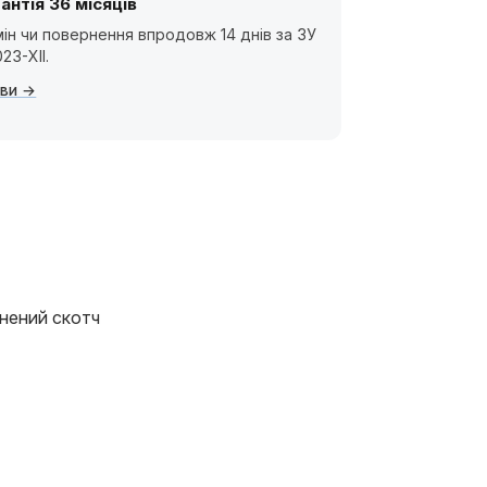
антія 36 місяців
ін чи повернення впродовж 14 днів за ЗУ
23-XII.
ви
інений скотч