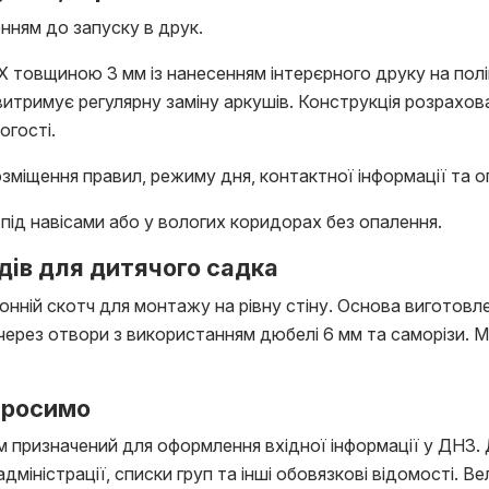
нням до запуску в друк.
 товщиною 3 мм із нанесенням інтерєрного друку на полі
 витримує регулярну заміну аркушів. Конструкція розрахо
огості.
озміщення правил, режиму дня, контактної інформації та 
під навісами або у вологих коридорах без опалення.
дів для дитячого садка
нній скотч для монтажу на рівну стіну. Основа виготовл
через отвори з використанням дюбелі 6 мм та саморізи.
просимо
 призначений для оформлення вхідної інформації у ДНЗ.
міністрації, списки груп та інші обовязкові відомості. В