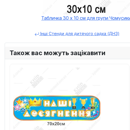
Табличка 30 х 10 см для групи Чомусик
Інші Стенди для дитячого садка (ДНЗ)
Також вас можуть зацікавити