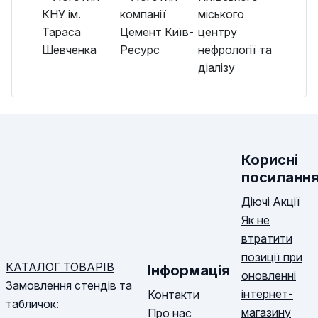
Корисні
посиланн
Діючі Акції
Як не
втратити
позиції при
КАТАЛОГ ТОВАРІВ
Інформація
оновленні
Замовлення стендів та
інтернет-
Контакти
табличок:
магазину
Про нас