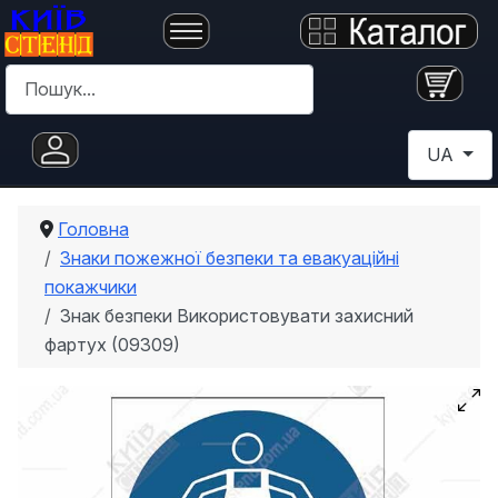
Пошук
Оберіть с
UA
Головна
Знаки пожежної безпеки та евакуаційні
покажчики
Знак безпеки Використовувати захисний
фартух (09309)