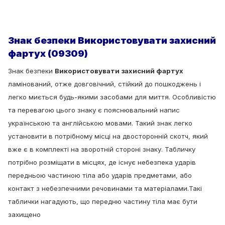
Знак безпеки Використовувати захисний
фартух (09309)
Знак безпеки
Використовувати захисний фартух
ламінований, отже довговічний, стійкий до пошкоджень і
легко миється будь-якими засобами для миття. Особливістю
та перевагою цього знаку є пояснювальний напис
українською та англійською мовами. Такий знак легко
установити в потрібному місці на двосторонній скотч, який
вже є в комплекті на зворотній стороні знаку. Табличку
потрібно розміщати в місцях, де існує небезпека у
дарів
передньою частиною тіла або ударів предметами, або
контакт з небезпечними речовинами та матеріалами
.Такі
таблички нагадують, що
передню частину тіла має бути
захищено