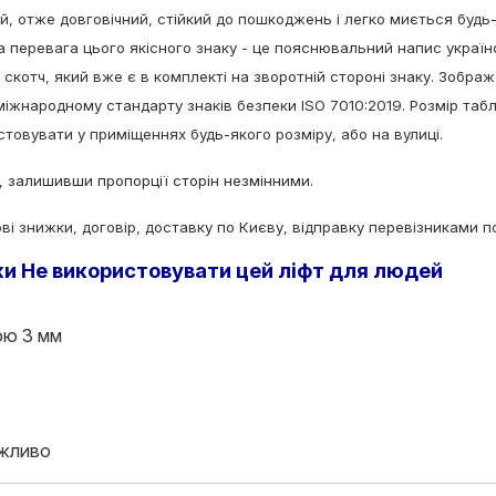
й, отже довговічний, стійкий до пошкоджень і легко миється буд
а перевага цього якісного знаку - це пояснювальний напис україн
скотч, який вже є в комплекті на зворотній стороні знаку. Зображ
 міжнародному стандарту знаків безпеки ISO 7010:2019. Розмір та
товувати у приміщеннях будь-якого розміру, або на вулиці.
, залишивши пропорції сторін незмінними.
ві знижки, договір, доставку по Києву, відправку перевізниками по
ки Не використовувати цей ліфт для людей
ою 3 мм
жливо