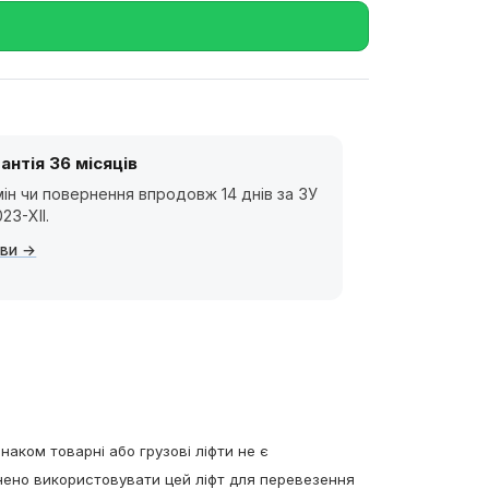
антія 36 місяців
ін чи повернення впродовж 14 днів за ЗУ
23-XII.
ви
знаком т
оварні або грузові ліфти не є
ено використовувати цей ліфт для перевезення