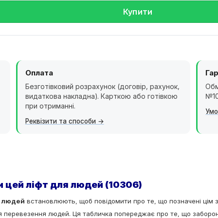
Купити
Оплата
Гар
Безготівковий розрахунок (договір, рахунок,
Обм
видаткова накладна). Карткою або готівкою
№10
при отриманні.
Умо
Реквізити та способи
 цей ліфт для людей (10306)
я людей
встановлюють, щоб повідомити про те, що позначені цім 
я перевезення людей
.
Ця табличка попереджає про те,
що з
аборон