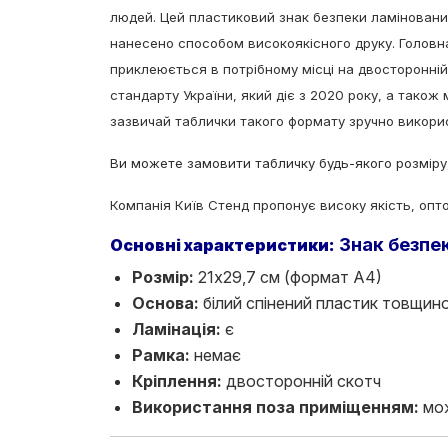
людей
. Цей пластиковий з
нак безпеки ламіновани
нанесено способом високоякісного друку. Головн
приклеюється в потрібному місці на двосторонній 
стандарту України, який діє з 2020 року, а також
зазвичай таблички такого формату зручно викорис
Ви можете замовити табличку будь-якого розміру
Компанія Київ Стенд пропонує високу якість, опто
Знак безпе
Основні характеристики:
Розмір:
21х29,7 см (формат А4)
Основа:
білий спінений пластик товщин
Ламінація:
є
Рамка:
немає
Кріплення:
двосторонній скотч
Використання поза приміщенням:
мо