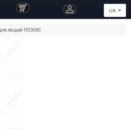
Оберіть св
UA
для людей (10306)