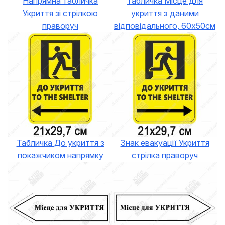
Напрямна табличка
Табличка Місце для
Укриття зі стрілкою
укриття з даними
праворуч
відповідального, 60х50см
Табличка До укриття з
Знак евакуації Укриття
покажчиком напрямку
стрілка праворуч