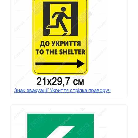
Знак евакуації Укриття стрілка праворуч