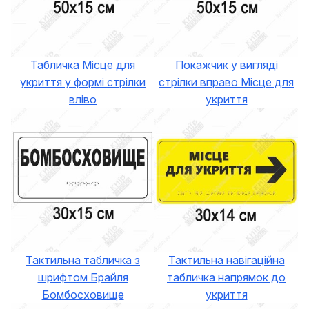
Табличка Місце для
Покажчик у вигляді
укриття у формі стрілки
стрілки вправо Місце для
вліво
укриття
Тактильна табличка з
Тактильна навігаційна
шрифтом Брайля
табличка напрямок до
Бомбосховище
укриття