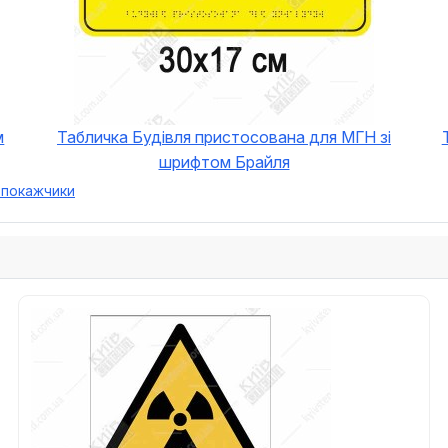
м
Табличка Будівля пристосована для МГН зі
шрифтом Брайля
і покажчики