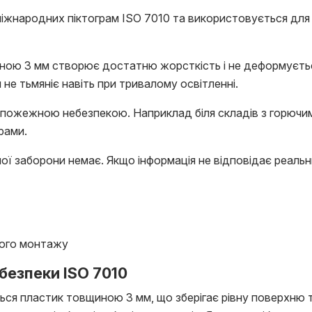
іжнародних піктограм ISO 7010 та використовується для
ою 3 мм створює достатню жорсткість і не деформується 
не тьмяніє навіть при тривалому освітленні.
пожежною небезпекою. Наприклад біля складів з горючим
рами.
ної заборони немає. Якщо інформація не відповідає реал
ього монтажу
безпеки ISO 7010
ся пластик товщиною 3 мм, що зберігає рівну поверхню т