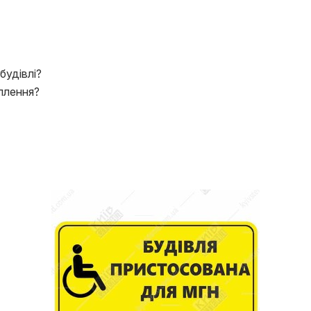
будівлі?
плення?