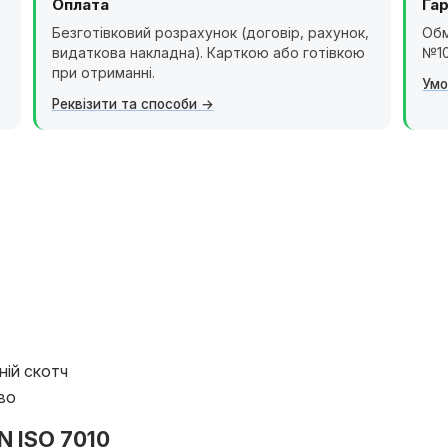
Оплата
Гар
Безготівковий розрахунок (договір, рахунок,
Обм
видаткова накладна). Карткою або готівкою
№10
при отриманні.
Умо
Реквізити та способи
ній скотч
во
 ISO 7010