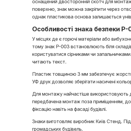
оснащений двосторонній скотч для монтажу 
поверхню, знак можна закріпити через отв
однак пластикова основа залишається унів
Особливості знака безпеки P-
У місцях де є горючі матеріали або вибухо
тому знак P-003 встановлюють біля складів
користуватися сірниками чи запальничками.
читають текст.
Пластик товщиною 3 мм забезпечує жорсткіс
УФ друк дозволяє зберігати насичені коль
Для монтажу найчастіше використовують дво
передбачена монтаж поза приміщенням, доп
фіксацію навіть на фасаді будівлі.
Знаки виготовляє виробник Київ Стенд. Під
громадських будівель.