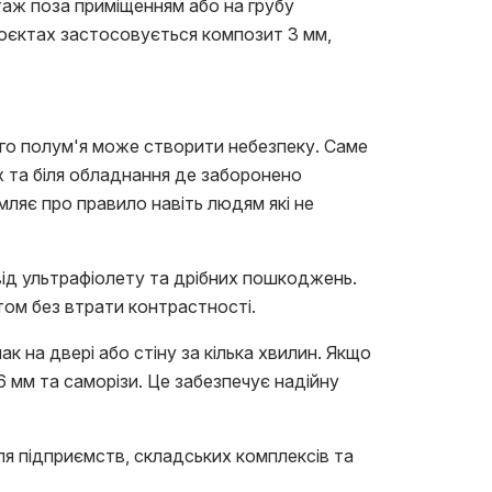
таж поза приміщенням або на грубу
роєктах застосовується композит 3 мм,
ого полум'я може створити небезпеку. Саме
х та біля обладнання де заборонено
ляє про правило навіть людям які не
від ультрафіолету та дрібних пошкоджень.
том без втрати контрастності.
 на двері або стіну за кілька хвилин. Якщо
 мм та саморізи. Це забезпечує надійну
ля підприємств, складських комплексів та