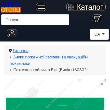
Пошук
Оберіть с
UA
Головна
Знаки пожежної безпеки та евакуаційні
покажчики
Пожежна табличка Exit (Вихід) (30302)