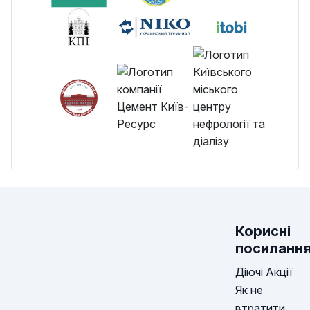
Корисні
посиланн
Діючі Акції
Як не
втратити