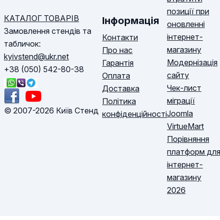
позиції при
КАТАЛОГ ТОВАРІВ
Інформація
оновленні
Замовлення стендів та
інтернет-
Контакти
табличок:
магазину
Про нас
kyivstend@ukr.net
Модернізація
Гарантія
+38 (050) 542-80-38
сайту
Оплата
Чек-лист
Доставка
міграції
Політика
© 2007-2026 Київ Стенд
Joomla
конфіденційності
VirtueMart
Порівняння
платформ дл
інтернет-
магазину
2026