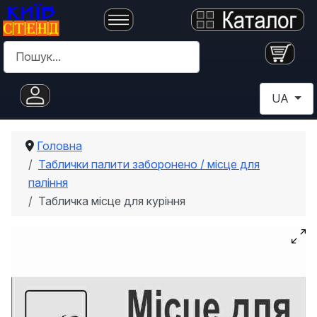
Пошук
Оберіть с
UA
Головна
Таблички палити заборонено / місце для
паління
Табличка місце для куріння