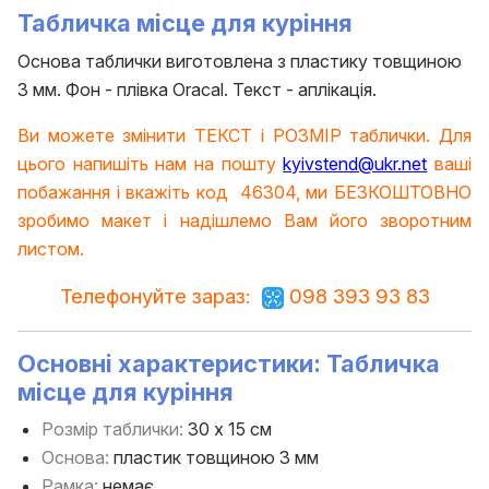
Табличка місце для куріння
Основа таблички виготовлена з пластику товщиною
3 мм. Фон - плівка Oracal. Текст - аплікація.
Ви можете змінити ТЕКСТ і РОЗМІР таблички. Для
цього напишіть нам на пошту
kyivstend@ukr.net
ваші
побажання і вкажіть код 46304, ми БЕЗКОШТОВНО
зробимо макет і надішлемо Вам його зворотним
листом.
Телефонуйте зараз:
098 393 93 83
Основні характеристики
: Табличка
місце для куріння
Розмір таблички:
30 х 15 см
Основа:
пластик товщиною 3 мм
Рамка:
немає