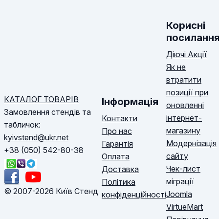
Корисні
посиланн
Діючі Акції
Як не
втратити
позиції при
КАТАЛОГ ТОВАРІВ
Інформація
оновленні
Замовлення стендів та
інтернет-
Контакти
табличок:
магазину
Про нас
kyivstend@ukr.net
Модернізація
Гарантія
+38 (050) 542-80-38
сайту
Оплата
Чек-лист
Доставка
міграції
Політика
© 2007-2026 Київ Стенд
Joomla
конфіденційності
VirtueMart