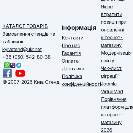
Як не
втратити
позиції при
КАТАЛОГ ТОВАРІВ
Інформація
оновленні
Замовлення стендів та
інтернет-
Контакти
табличок:
магазину
Про нас
kyivstend@ukr.net
Модернізація
Гарантія
+38 (050) 542-80-38
сайту
Оплата
Чек-лист
Доставка
міграції
Політика
© 2007-2026 Київ Стенд
Joomla
конфіденційності
VirtueMart
Порівняння
платформ дл
інтернет-
магазину
2026