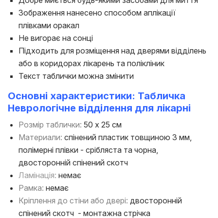
Зображення нанесено способом аплікації
плівками оракал
Не вигорає на сонці
Підходить для розміщення над дверями відділень
або в коридорах лікарень та полікліник
Текст таблички можна змінити
Основні характеристики: Табличка
Неврологічне відділення для лікарні
Розмір таблички:
50 х 25 см
Материали:
спінений пластик товщиною 3 мм,
полімерні плівки - срібляста та чорна,
двосторонній спінений скотч
Ламінація:
немає
Рамка:
немає
Кріплення до стіни або двері:
двосторонній
спінений скотч - монтажна стрічка