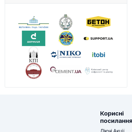
Корисні
посиланн
Діючі Акції