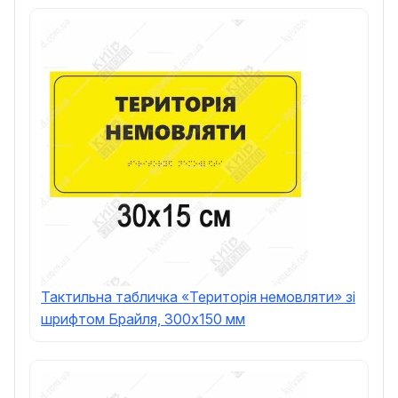
Тактильна табличка «Територія немовляти» зі
шрифтом Брайля, 300x150 мм