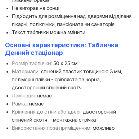
Не вигорає на сонці
Підходить для розміщення над дверями відділеня
лікарні, поліклініки, пансіоната чи санаторія
Текст таблички можна змінити
Основні характеристики: Табличка
Денний стаціонар
Розмір таблички:
50 х 25 см
Материали:
спінений пластик товщиною 3 мм,
полімерні плівки - срібляста та чорна,
двосторонній спінений скотч
Ламінація:
немає
Рамка:
немає
Кріплення до стіни або двері:
двосторонній
спінений скотч - монтажна стрічка
Використання поза приміщенням:
можливо