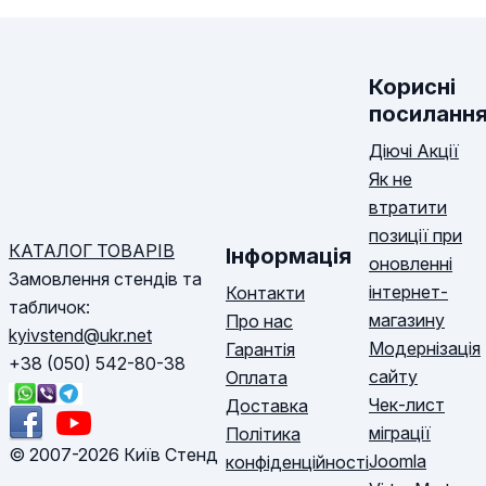
Корисні
посиланн
Діючі Акції
Як не
втратити
позиції при
КАТАЛОГ ТОВАРІВ
Інформація
оновленні
Замовлення стендів та
інтернет-
Контакти
табличок:
магазину
Про нас
kyivstend@ukr.net
Модернізація
Гарантія
+38 (050) 542-80-38
сайту
Оплата
Чек-лист
Доставка
міграції
Політика
© 2007-2026 Київ Стенд
Joomla
конфіденційності