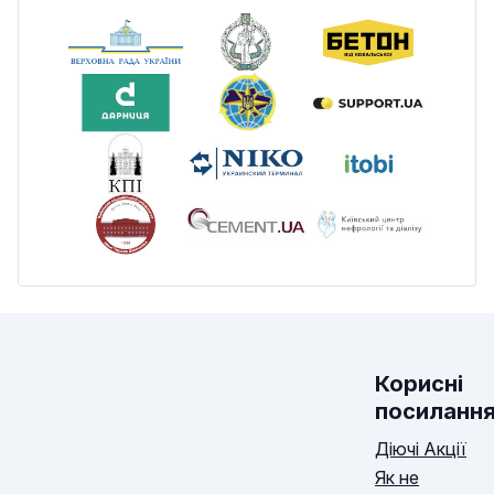
Корисні
посиланн
Діючі Акції
Як не