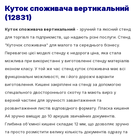
Куток споживача вертикальний
(12831)
Куток споживача вертикальний
- зручний та якісний стенд
для торгівлі та підприємств, що надають різні послуги.
Стенд
"Куточок споживача" для малого та середнього бізнесу.
Перевагою цієї моделі стенду є недорога ціна, яка стала
можлива при використанні у виготовленні стенду матеріалів
економ класу.
У той же час стенд куток споживача має всі
функціональні можливості, як і його дорожчі варіанти
виготовлення.
К
ишені закріплені на стенді за допомогою
спеціального двостороннього скотчу та мають виріз у
верхній частині для зручності завантаження та
розвантаження листів відповідного формату. Пласка кишеня
А4 зручно вміщує до 10 аркушів звичайних документів.
Глибина об'ємної кишені складає 12 мм, що дозволяє зручно
та просто розмістити велику кількість документів одразу та