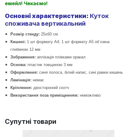
емейл! Чекаємо!
Основні характеристики:
Куток
споживача вертикальний
Розмір стенду:
25х60 см
Кишені:
1 шт формату А4; 1 шт формату А5 об`ємна
глибиною 12 мм
Зображення:
аплікація плівками оракал
Основа:
пластик товщиною 3 мм
Оформлення:
синя полоса, білий напис, сині рамки кишень
Ламінація:
немає
Кріплення:
двосторонній скотч
Використання поза приміщенням:
неможливо
Супутні товари