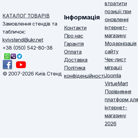
втратити
позиції при
КАТАЛОГ ТОВАРІВ
Інформація
оновленні
Замовлення стендів та
інтернет-
Контакти
табличок:
магазину
Про нас
kyivstend@ukr.net
Модернізація
Гарантія
+38 (050) 542-80-38
сайту
Оплата
Чек-лист
Доставка
міграції
Політика
© 2007-2026 Київ Стенд
Joomla
конфіденційності
VirtueMart
Порівняння
платформ дл
інтернет-
магазину
2026