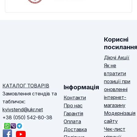
Корисні
посиланн
Діючі Акції
Як не
втратити
позиції при
КАТАЛОГ ТОВАРІВ
Інформація
оновленні
Замовлення стендів та
інтернет-
Контакти
табличок:
магазину
Про нас
kyivstend@ukr.net
Модернізація
Гарантія
+38 (050) 542-80-38
сайту
Оплата
Чек-лист
Доставка