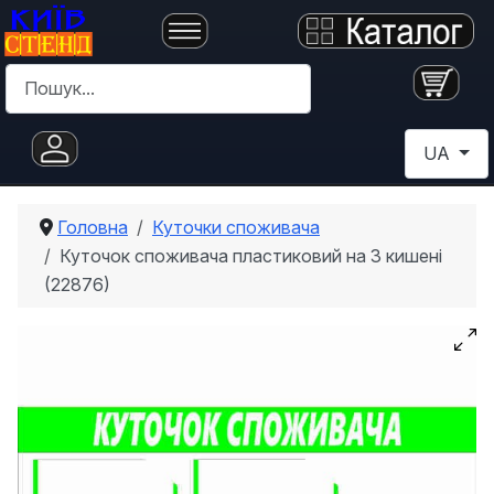
Пошук
Оберіть с
UA
Головна
Куточки споживача
Куточок споживача пластиковий на 3 кишені
(22876)