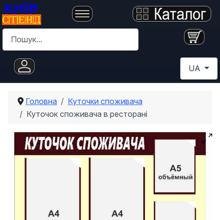
Пошук
Оберіть с
UA
Головна
Куточки споживача
Куточок споживача в ресторані