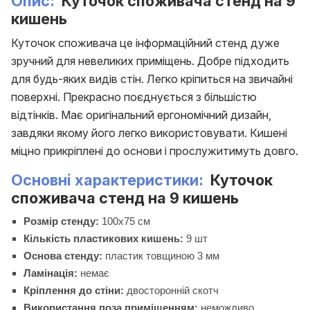
Опис:
Куточок споживача стенд на 9
кишень
Куточок споживача це інформаційний стенд дуже
зручний для невеликих приміщень. Добре підходить
для будь-яких видів стін. Легко кріпиться на звичайні
поверхні. Прекрасно поєднується з більшістю
відтінків. Має оригінальний ергономічний дизайн,
завдяки якому його легко використовувати. Кишені
міцно прикріплені до основи і прослужитимуть довго.
Основні характеристики:
Куточок
споживача стенд на 9 кишень
Розмір стенду:
100х75 см
Кількість пластикових кишень:
9 шт
Основа стенду:
пластик товщиною 3 мм
Ламінація:
немає
Кріплення до стіни:
двосторонній скотч
Використання поза приміщенням:
неможливо