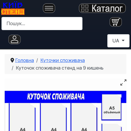
Пошук
Оберіть с
UA
Головна
Куточки споживача
Куточок споживача стенд на 9 кишень