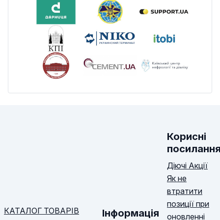
Корисні
посиланн
Діючі Акції
Як не
втратити
позиції при
КАТАЛОГ ТОВАРІВ
Інформація
оновленні