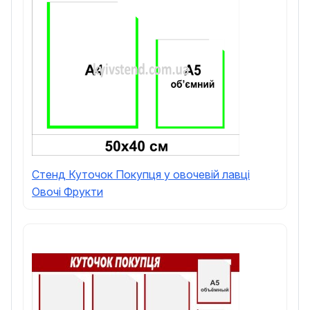
Стенд Куточок Покупця у овочевій лавці
Овочі Фрукти