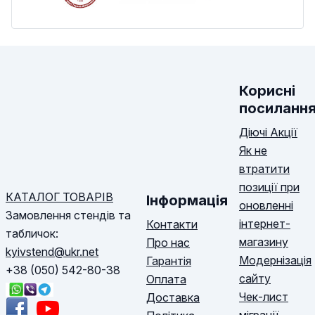
Корисні
посиланн
Діючі Акції
Як не
втратити
позиції при
КАТАЛОГ ТОВАРІВ
Інформація
оновленні
Замовлення стендів та
інтернет-
Контакти
табличок:
магазину
Про нас
kyivstend@ukr.net
Модернізація
Гарантія
+38 (050) 542-80-38
сайту
Оплата
Чек-лист
Доставка