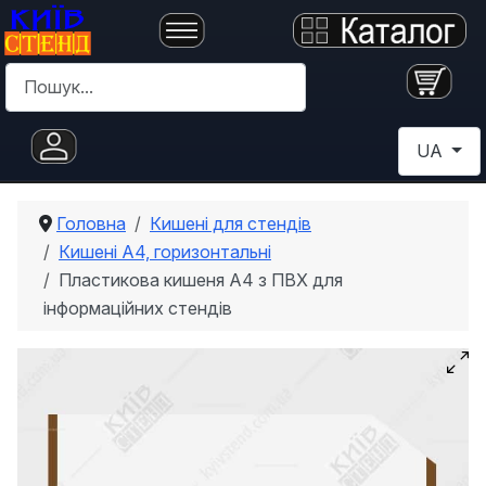
Пошук
Оберіть с
UA
Головна
Кишені для стендів
Кишені А4, горизонтальні
Пластикова кишеня A4 з ПВХ для
інформаційних стендів