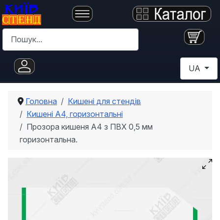
Пошук
Оберіть с
UA
Головна
Кишені для стендів
Кишені А4, горизонтальні
Прозора кишеня А4 з ПВХ 0,5 мм
горизонтальна.