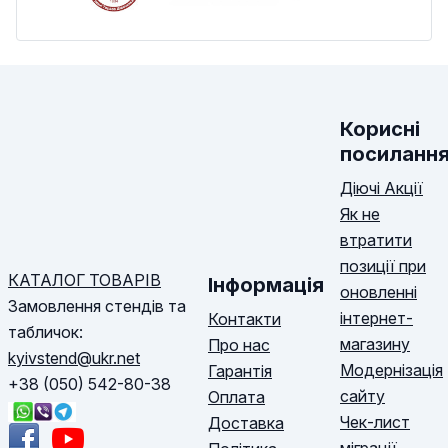
Корисні
посиланн
Діючі Акції
Як не
втратити
позиції при
КАТАЛОГ ТОВАРІВ
Інформація
оновленні
Замовлення стендів та
інтернет-
Контакти
табличок:
магазину
Про нас
kyivstend@ukr.net
Модернізація
Гарантія
+38 (050) 542-80-38
сайту
Оплата
Чек-лист
Доставка