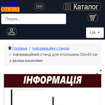
Пошук
Оберіть с
UA
Головна
Інформаційні стенди
Інформаційний стенд для оголошень 50х40 см
з двома кишенями