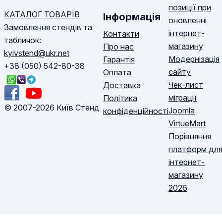
позиції при
КАТАЛОГ ТОВАРІВ
Інформація
оновленні
Замовлення стендів та
інтернет-
Контакти
табличок:
магазину
Про нас
kyivstend@ukr.net
Модернізація
Гарантія
+38 (050) 542-80-38
сайту
Оплата
Чек-лист
Доставка
міграції
Політика
© 2007-2026 Київ Стенд
Joomla
конфіденційності
VirtueMart
Порівняння
платформ дл
інтернет-
магазину
2026