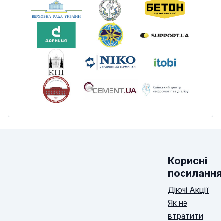
Корисні
посиланн
Діючі Акції
Як не
втратити