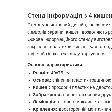
Стенд Інформація з 4 кише
Стенд має яскравий дизайн, що запам'я
символів України. Кишені дозволяють ро
Основа інформаційного стенду виготов
закріплені пластикові кишені. Фон стен
кафе або іншого закладу харчування
Основні характеристики:
Розмір:
49х75 см
Основа:
спінений пластик товщиною
Кишені:
прозорий пластик на двосто
Зображення:
повнокольоровий друк
Ламінація:
ні, але є можливість замо
Кріплення:
двосторонній монтажний