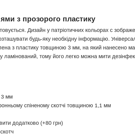
нями з прозорого пластику
товується. Дизайн у патріотичних кольорах с зображ
зташувати будь-яку необхідну інформацію. Універсал
лена з пластику товщиною 3 мм, на який нанесено м
ду ламінований, тому його легко можна мити дезінфек
 3 мм
ронньому спіненому скотчі товщиною 1,1 мм
вити додатково (+80 грн)
 скотч