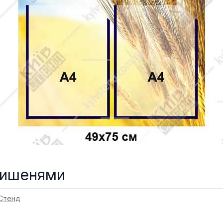
 кишенями
 Стенд