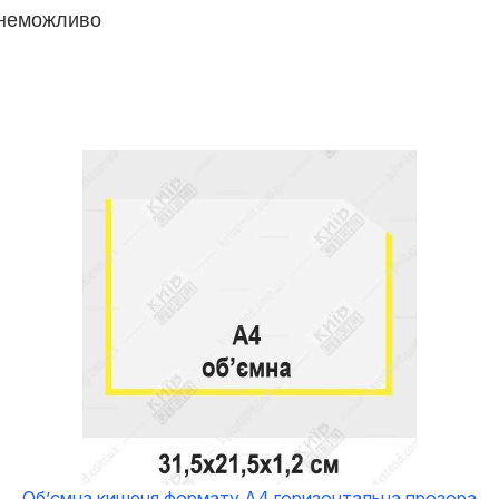
неможливо
Об’ємна кишеня формату A4 горизонтальна прозора