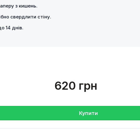
аперу з кишень.
ібно свердлити стіну.
о 14 днів.
620 грн
Купити