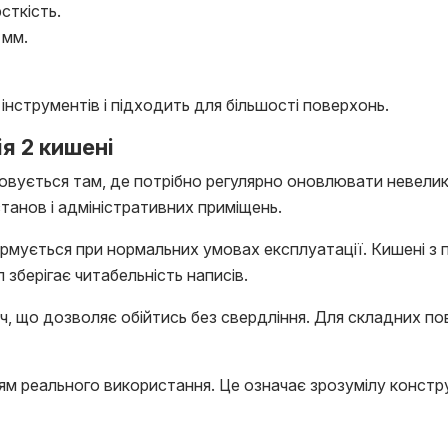
сткість.
 мм.
нструментів і підходить для більшості поверхонь.
я 2 кишені
вується там, де потрібно регулярно оновлювати невелику 
станов і адміністративних приміщень.
рмується при нормальних умовах експлуатації. Кишені з
л зберігає читабельність написів.
, що дозволяє обійтись без свердління. Для складних п
м реального використання. Це означає зрозумілу конструк