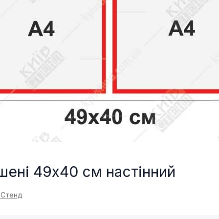
шені 49х40 см настінний
 Стенд