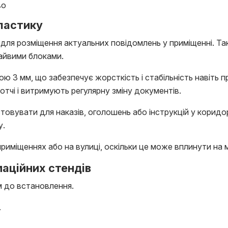
во
пластику
 для розміщення актуальних повідомлень у приміщенні. Т
айвими блоками.
ю 3 мм, що забезпечує жорсткість і стабільність навіть 
отчі і витримують регулярну зміну документів.
стовувати для наказів, оголошень або інструкцій у коридо
у.
міщеннях або на вулиці, оскільки це може вплинути на міц
аційних стендів
м до встановлення.
.