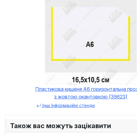
Пластикова кишеня А6 горизонтальна про
з жовтою окантовкою (39623)
Інші Інформаційні стенди
Також вас можуть зацікавити