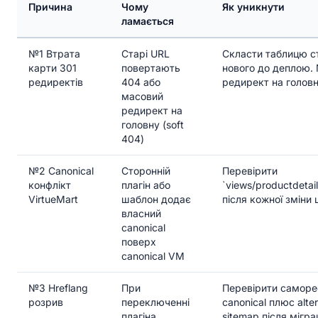
Причина
Чому
Як уникнути
ламається
№1 Втрата
Старі URL
Скласти таблицю с
карти 301
повертають
нового до деплою.
редиректів
404 або
редирект на голов
масовий
редирект на
головну (soft
404)
№2 Canonical
Сторонній
Перевірити
конфлікт
плагін або
`views/productdetail
VirtueMart
шаблон додає
після кожної зміни
власний
canonical
поверх
canonical VM
№3 Hreflang
При
Перевірити самор
розрив
переключенні
canonical плюс alte
плагіна
sitemap після міграц