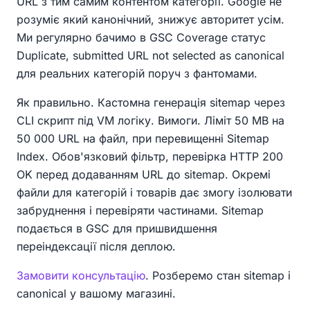
URL з тим самим контентом категорії. Google не
розуміє який канонічний, знижує авторитет усім.
Ми регулярно бачимо в GSC Coverage статус
Duplicate, submitted URL not selected as canonical
для реальних категорій поруч з фантомами.
Як правильно. Кастомна генерація sitemap через
CLI скрипт під VM логіку. Вимоги. Ліміт 50 MB на
50 000 URL на файл, при перевищенні Sitemap
Index. Обов'язковий фільтр, перевірка HTTP 200
OK перед додаванням URL до sitemap. Окремі
файли для категорій і товарів дає змогу ізолювати
забруднення і перевіряти частинами. Sitemap
подається в GSC для пришвидшення
переіндексації після деплою.
Замовити консультацію
. Розберемо стан sitemap і
canonical у вашому магазині.