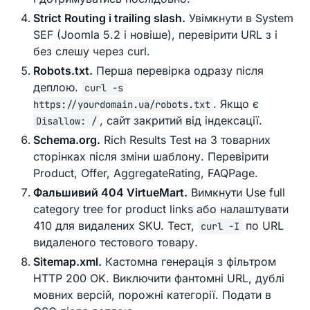
Strict Routing і trailing slash.
Увімкнути в System
SEF (Joomla 5.2 і новіше), перевірити URL з і
без слешу через curl.
Robots.txt.
Перша перевірка одразу після
деплою.
curl -s
. Якщо є
https://yourdomain.ua/robots.txt
, сайт закритий від індексації.
Disallow: /
Schema.org.
Rich Results Test на 3 товарних
сторінках після зміни шаблону. Перевірити
Product, Offer, AggregateRating, FAQPage.
Фальшивий 404 VirtueMart.
Вимкнути Use full
category tree for product links або налаштувати
410 для видалених SKU. Тест,
по URL
curl -I
видаленого тестового товару.
Sitemap.xml.
Кастомна генерація з фільтром
HTTP 200 OK. Виключити фантомні URL, дублі
мовних версій, порожні категорії. Подати в