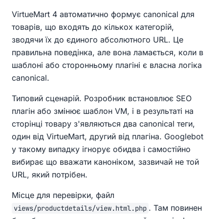
VirtueMart 4 автоматично формує canonical для
товарів, що входять до кількох категорій,
зводячи їх до єдиного абсолютного URL. Це
правильна поведінка, але вона ламається, коли в
шаблоні або сторонньому плагіні є власна логіка
canonical.
Типовий сценарій. Розробник встановлює SEO
плагін або змінює шаблон VM, і в результаті на
сторінці товару з'являються два canonical теги,
один від VirtueMart, другий від плагіна. Googlebot
у такому випадку ігнорує обидва і самостійно
вибирає що вважати каноніком, зазвичай не той
URL, який потрібен.
Місце для перевірки, файл
. Там повинен
views/productdetails/view.html.php