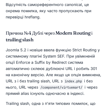
Відсутність самореферентного canonical, це
окрема помилка, яку часто пропускають при
перевірці hreflang.
Причина №4 Дублі через Modern Routing і
trailing slash
Joomla 5.2 і новіше ввела функцію Strict Routing у
системному плагіні System SEF. При увімкненій
опції Enforce a Suffix by Redirect система
автоматично склеює дублюючі URL і робить 301
на канонічну версію. Але якщо ця опція вимкнена,
URL з і без trailing slash, URL з
і без
index.php
нього, URL через
і через
/component/virtuemart/
прямий alias існують одночасно в індексі.
Trailing slash, одна з п'яти типових помилок, що