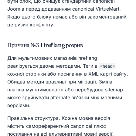
бути блок, що очищує стандартний canonical
Joomla перед додаванням canonical VirtueMart.
Якщо цього блоку немає або він закоментований,
це ризик конфлікту.
Причина №3 Hreflang розрив
Для мультимовних магазинів hreflang
реалізується двома методами. Теги в
<head>
кожної сторінки або посилання в XML карті сайту.
Обидва методи вразливі при міграції. Зміна
плагіна мультимовності або перебудова sitemap
може зруйнувати alternate зв'язки між мовними
версіями.
Правильна структура. Кожна мовна версія
містить самореферентний canonical плюс
посилання на всі альтернативні мовні версії.