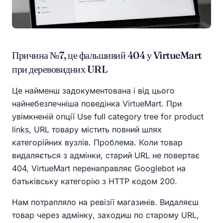
Причина №7, це фальшивий 404 у VirtueMart
при деревовидних URL
Це найменш задокументована і від цього
найнебезпечніша поведінка VirtueMart. При
увімкненій опції Use full category tree for product
links, URL товару містить повний шлях
категорійних вузлів. Проблема. Коли товар
видаляється з адмінки, старий URL не повертає
404, VirtueMart перенаправляє Googlebot на
батьківську категорію з HTTP кодом 200.
Нам потрапляло на ревізії магазинів. Видаляєш
товар через адмінку, заходиш по старому URL,