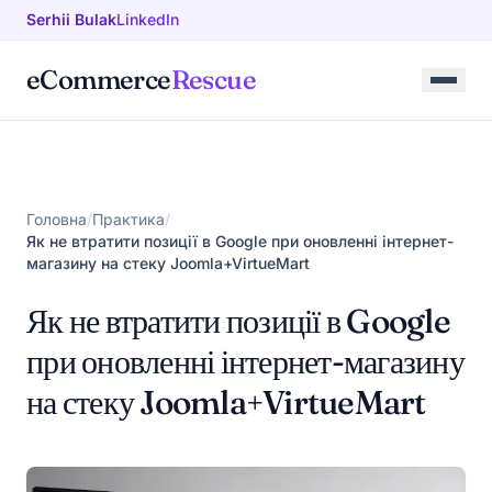
Перейти до вмісту
Serhii Bulak
LinkedIn
eCommerce
Rescue
Головна
/
Практика
/
Як не втратити позиції в Google при оновленні інтернет-
магазину на стеку Joomla+VirtueMart
Як не втратити позиції в Google
при оновленні інтернет-магазину
на стеку Joomla+VirtueMart