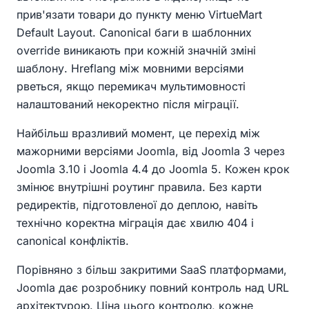
прив'язати товари до пункту меню VirtueMart
Default Layout. Canonical баги в шаблонних
override виникають при кожній значній зміні
шаблону. Hreflang між мовними версіями
рветься, якщо перемикач мультимовності
налаштований некоректно після міграції.
Найбільш вразливий момент, це перехід між
мажорними версіями Joomla, від Joomla 3 через
Joomla 3.10 і Joomla 4.4 до Joomla 5. Кожен крок
змінює внутрішні роутинг правила. Без карти
редиректів, підготовленої до деплою, навіть
технічно коректна міграція дає хвилю 404 і
canonical конфліктів.
Порівняно з більш закритими SaaS платформами,
Joomla дає розробнику повний контроль над URL
архітектурою. Ціна цього контролю, кожне