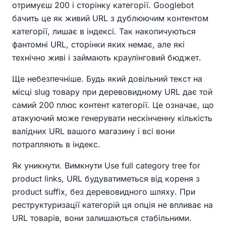
отримуєш 200 і сторінку категорії. Googlebot
бачить це як живий URL з дублюючим контентом
категорії, лишає в індексі. Так накопичуються
фантомні URL, сторінки яких немає, але які
технічно живі і займають краулінговий бюджет.
Ще небезпечніше. Будь який довільний текст на
місці slug товару при деревовидному URL дає той
самий 200 плюс контент категорії. Це означає, що
атакуючий може генерувати нескінченну кількість
валідних URL вашого магазину і всі вони
потрапляють в індекс.
Як уникнути. Вимкнути Use full category tree for
product links, URL будуватиметься від кореня з
product suffix, без деревовидного шляху. При
реструктуризації категорій ця опція не впливає на
URL товарів, вони залишаються стабільними.