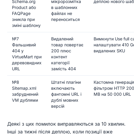
Schema.org
мікророзмітка
деплою нового ша
Product або
в шаблонних
FAQPage
файлах не
зникла при
переноситься
зміні шаблону
№7
Видалений
Вимкнути Use full c
Фальшивий
товар повертає
налаштувати 410 G
404 у
200 плюс
видалених SKU
VirtueMart при
контент
деревовидних
категорії
URL
замість 404
№8
Штатні плагіни
Кастомна генерація
Sitemap.xml
включають
фільтром HTTP 200 
забруднений
фантомні URL і
MB на 50 000 URL
VM дублями
дублі мовних
версій
Деякі з цих помилок виправляються за 10 хвилин.
Інші за тижні після деплою, коли позиції вже