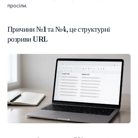
просіли.
Причини №1 та №4, це структурні
розриви URL