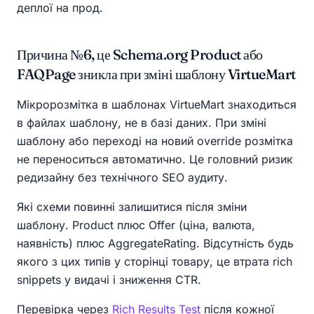
деплої на прод.
Причина №6, це Schema.org Product або
FAQPage зникла при зміні шаблону VirtueMart
Мікророзмітка в шаблонах VirtueMart знаходиться
в файлах шаблону, не в базі даних. При зміні
шаблону або переході на новий override розмітка
не переноситься автоматично. Це головний ризик
редизайну без технічного SEO аудиту.
Які схеми повинні залишитися після зміни
шаблону. Product плюс Offer (ціна, валюта,
наявність) плюс AggregateRating. Відсутність будь
якого з цих типів у сторінці товару, це втрата rich
snippets у видачі і зниження CTR.
Перевірка через
Rich Results Test
після кожної