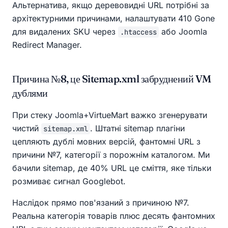
Альтернатива, якщо деревовидні URL потрібні за
архітектурними причинами, налаштувати 410 Gone
для видалених SKU через
або Joomla
.htaccess
Redirect Manager.
Причина №8, це Sitemap.xml забруднений VM
дублями
При стеку Joomla+VirtueMart важко згенерувати
чистий
. Штатні sitemap плагіни
sitemap.xml
цепляють дублі мовних версій, фантомні URL з
причини №7, категорії з порожнім каталогом. Ми
бачили sitemap, де 40% URL це сміття, яке тільки
розмиває сигнал Googlebot.
Наслідок прямо пов'язаний з причиною №7.
Реальна категорія товарів плюс десять фантомних