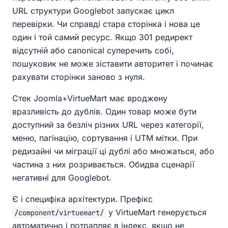
URL структури Googlebot запускає цикл
перевірки. Чи справді стара сторінка і нова це
один і той самий ресурс. Якщо 301 редирект
відсутній або canonical суперечить собі,
пошуковик не може зіставити авторитет і починає
рахувати сторінки заново з нуля.
Стек Joomla+VirtueMart має вроджену
вразливість до дублів. Один товар може бути
доступний за безліч різних URL через категорії,
меню, пагінацію, сортування і UTM мітки. При
редизайні чи міграції ці дублі або множаться, або
частина з них розривається. Обидва сценарії
негативні для Googlebot.
Є і специфіка архітектури. Префікс
у VirtueMart генерується
/component/virtuemart/
автоматично і потрапляє в індекс, якщо не