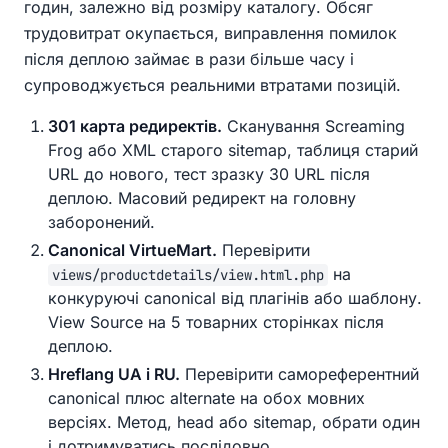
годин, залежно від розміру каталогу. Обсяг
трудовитрат окупається, виправлення помилок
після деплою займає в рази більше часу і
супроводжується реальними втратами позицій.
301 карта редиректів.
Сканування Screaming
Frog або XML старого sitemap, таблиця старий
URL до нового, тест зразку 30 URL після
деплою. Масовий редирект на головну
заборонений.
Canonical VirtueMart.
Перевірити
на
views/productdetails/view.html.php
конкуруючі canonical від плагінів або шаблону.
View Source на 5 товарних сторінках після
деплою.
Hreflang UA і RU.
Перевірити самореферентний
canonical плюс alternate на обох мовних
версіях. Метод, head або sitemap, обрати один
і дотримуватись послідовно.