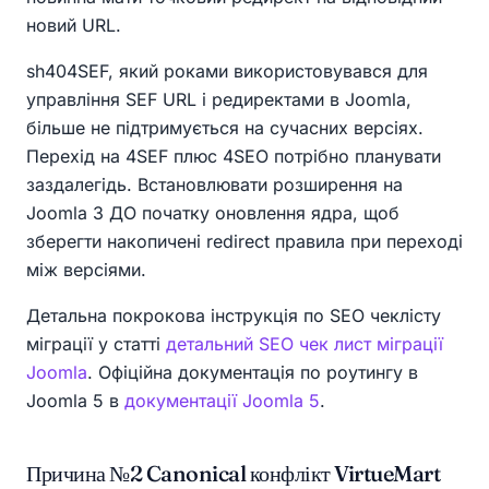
новий URL.
sh404SEF, який роками використовувався для
управління SEF URL і редиректами в Joomla,
більше не підтримується на сучасних версіях.
Перехід на 4SEF плюс 4SEO потрібно планувати
заздалегідь. Встановлювати розширення на
Joomla 3 ДО початку оновлення ядра, щоб
зберегти накопичені redirect правила при переході
між версіями.
Детальна покрокова інструкція по SEO чеклісту
міграції у статті
детальний SEO чек лист міграції
Joomla
. Офіційна документація по роутингу в
Joomla 5 в
документації Joomla 5
.
Причина №2 Canonical конфлікт VirtueMart