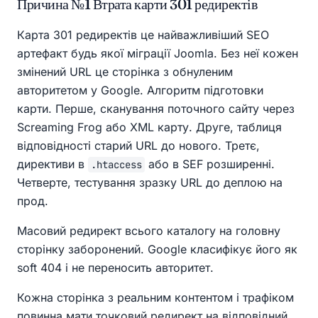
Причина №1 Втрата карти 301 редиректів
Карта 301 редиректів це найважливіший SEO
артефакт будь якої міграції Joomla. Без неї кожен
змінений URL це сторінка з обнуленим
авторитетом у Google. Алгоритм підготовки
карти. Перше, сканування поточного сайту через
Screaming Frog або XML карту. Друге, таблиця
відповідності старий URL до нового. Третє,
директиви в
або в SEF розширенні.
.htaccess
Четверте, тестування зразку URL до деплою на
прод.
Масовий редирект всього каталогу на головну
сторінку заборонений. Google класифікує його як
soft 404 і не переносить авторитет.
Кожна сторінка з реальним контентом і трафіком
повинна мати точковий редирект на відповідний