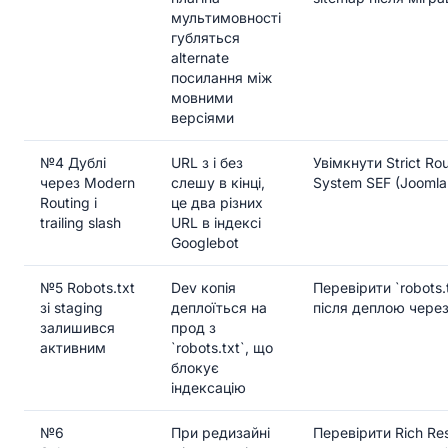
мультимовності
губляться
alternate
посилання між
мовними
версіями
№4 Дублі
URL з і без
Увімкнути Strict Rou
через Modern
слешу в кінці,
System SEF (Joomla 
Routing і
це два різних
trailing slash
URL в індексі
Googlebot
№5 Robots.txt
Dev копія
Перевірити `robots.
зі staging
деплоїться на
після деплою через
залишився
прод з
активним
`robots.txt`, що
блокує
індексацію
№6
При редизайні
Перевірити Rich Res