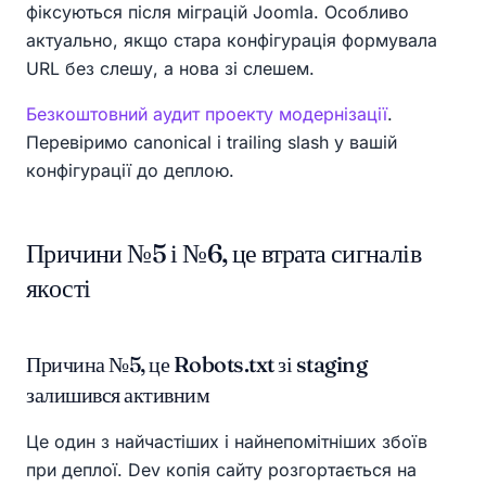
фіксуються після міграцій Joomla. Особливо
актуально, якщо стара конфігурація формувала
URL без слешу, а нова зі слешем.
Безкоштовний аудит проекту модернізації
.
Перевіримо canonical і trailing slash у вашій
конфігурації до деплою.
Причини №5 і №6, це втрата сигналів
якості
Причина №5, це Robots.txt зі staging
залишився активним
Це один з найчастіших і найнепомітніших збоїв
при деплої. Dev копія сайту розгортається на