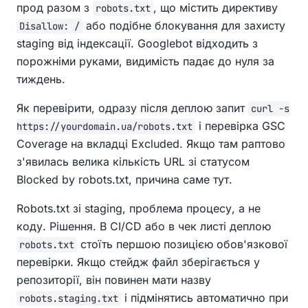
прод разом з
, що містить директиву
robots.txt
або подібне блокування для захисту
Disallow: /
staging від індексації. Googlebot відходить з
порожніми руками, видимість падає до нуля за
тиждень.
Як перевірити, одразу після деплою запит
curl -s
і перевірка GSC
https://yourdomain.ua/robots.txt
Coverage на вкладці Excluded. Якщо там раптово
з'явилась велика кількість URL зі статусом
Blocked by robots.txt, причина саме тут.
Robots.txt зі staging, проблема процесу, а не
коду. Рішення. В CI/CD або в чек листі деплою
стоїть першою позицією обов'язкової
robots.txt
перевірки. Якщо стейдж файл зберігається у
репозиторії, він повинен мати назву
і підмінятись автоматично при
robots.staging.txt