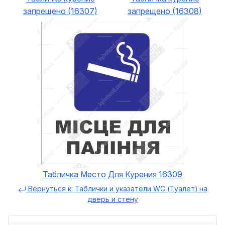
запрещено (16307)
запрещено (16308)
Табличка Место Для Курения 16309
Вернуться к: Таблички и указатели WC (Туалет) на
дверь и стену