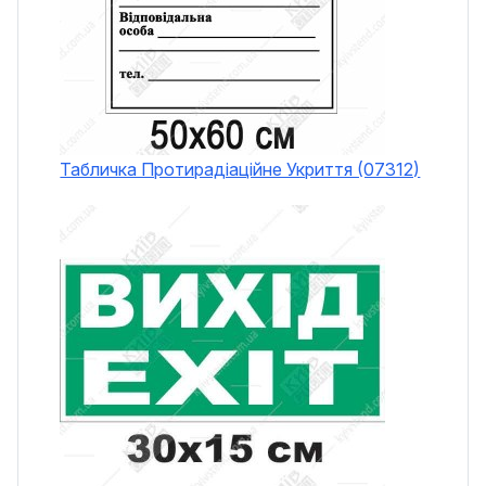
Табличка Протирадіаційне Укриття (07312)