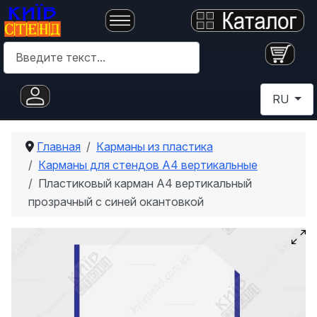
Поиск
Выберите 
RU
Главная
Карманы из пластика
Карманы для стендов А4 вертикальные
Пластиковый карман А4 вертикальный
прозрачный с синей окантовкой