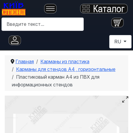
Поиск
Выберите 
RU
Главная
Карманы из пластика
Карманы для стендов А4 , горизонтальные
Пластиковый карман A4 из ПВХ для
информационных стендов