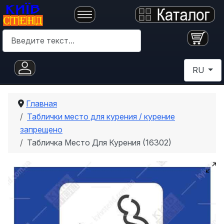
Поиск
Выберите 
RU
Главная
Таблички место для курения / курение
запрещено
Табличка Место Для Курения (16302)