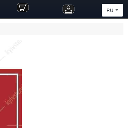
Выберите я
RU