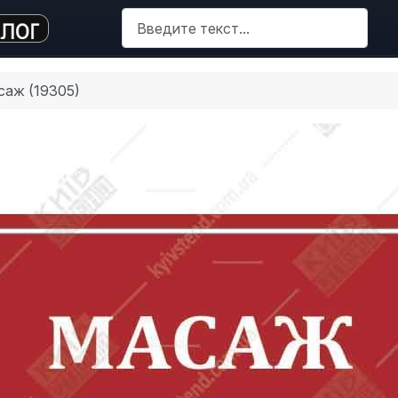
Поиск
cаж (19305)