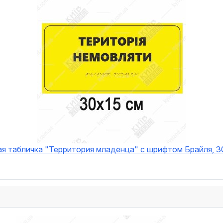
ая табличка "Территория младенца" с шрифтом Брайля, 3