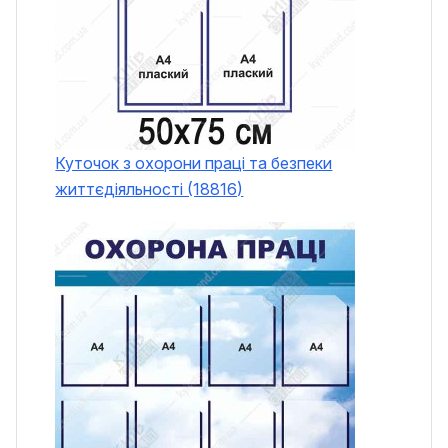
Куточок з охорони праці та безпеки
життєдіяльності (18816)