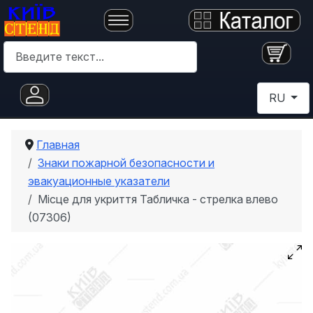
Поиск
Выберите 
RU
Главная
Знаки пожарной безопасности и
эвакуационные указатели
Місце для укриття Табличка - стрелка влево
(07306)