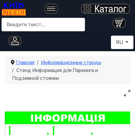
Поиск
Выберите 
RU
Главная
Информационные стенды
Стенд Информация для Паркинга и
Подземной стоянки